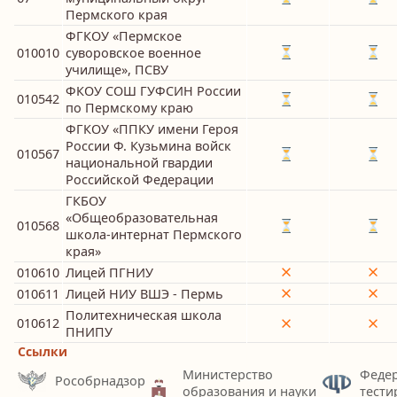
Пермского края
ФГКОУ «Пермское
010010
суворовское военное
училище», ПСВУ
ФКОУ СОШ ГУФСИН России
010542
по Пермскому краю
ФГКОУ «ППКУ имени Героя
России Ф. Кузьмина войск
010567
национальной гвардии
Российской Федерации
ГКБОУ
«Общеобразовательная
010568
школа-интернат Пермского
края»
010610
Лицей ПГНИУ
010611
Лицей НИУ ВШЭ - Пермь
Политехническая школа
010612
ПНИПУ
Ссылки
Министерство
Феде
Рособрнадзор
образования и науки
тести