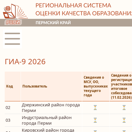
ГИА-9 2026
Сведения о
Сведения о
регистраци
МСУ, ОО,
участников
Код
Пользователь
выпускниках
итоговое
текущего
собеседова
года
(11.02.2026)
Дзержинский район города
02
Перми
Индустриальный район
03
города Перми
Кировский район города